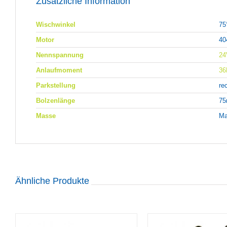
Zusätzliche Information
Wischwinkel
75
Motor
40
Nennspannung
24
Anlaufmoment
3
Parkstellung
re
Bolzenlänge
7
Masse
Ma
Ähnliche Produkte