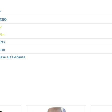
°
4399
V
6Nm
chts
5mm
sse auf Gehäuse