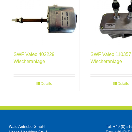
SWF Valeo 402229
SWF Valeo 110357
Wischeranlage
Wischeranlage
Details
Details
Wald Antriebe GmbH
Tel: +49 (0) 51