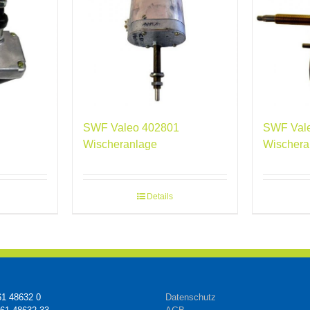
SWF Valeo 402801
SWF Val
Wischeranlage
Wischera
Details
61 48632 0
Datenschutz