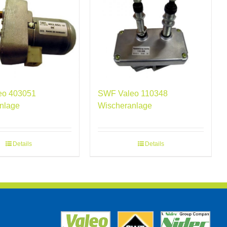
eo 403051
SWF Valeo 110348
nlage
Wischeranlage
Details
Details