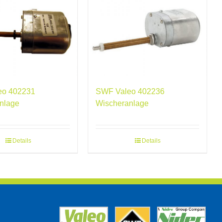
eo 402231
SWF Valeo 402236
nlage
Wischeranlage
Details
Details