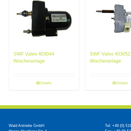
SWF Valeo 403044
SWF Valeo 403052
Wischeranlage
Wischeranlage
Details
Details
Wald Antriebe GmbH
Tel: +49 (0) 51