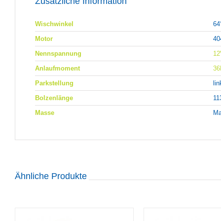
Zusätzliche Information
Wischwinkel
64
Motor
40
Nennspannung
12
Anlaufmoment
3
Parkstellung
li
Bolzenlänge
1
Masse
Ma
Ähnliche Produkte