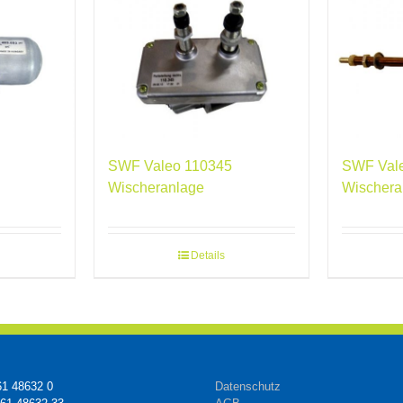
SWF Valeo 110345
SWF Val
Wischeranlage
Wischera
Details
61 48632 0
Datenschutz