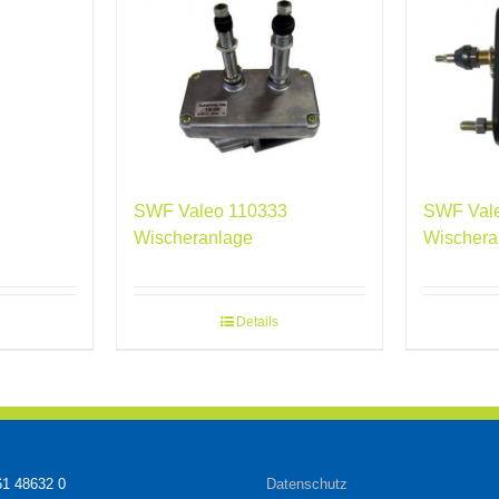
SWF Valeo 110333
SWF Val
Wischeranlage
Wischera
Details
61 48632 0
Datenschutz