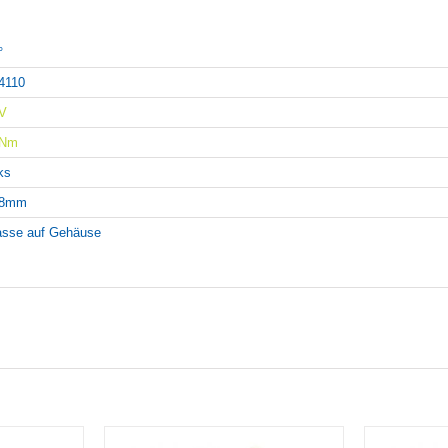
°
4110
V
4Nm
nks
08mm
sse auf Gehäuse