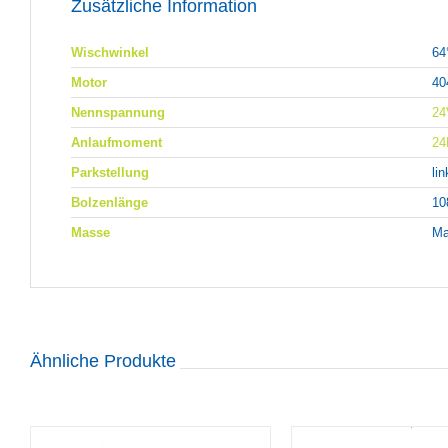
Zusätzliche Information
Wischwinkel
64
Motor
40
Nennspannung
24
Anlaufmoment
2
Parkstellung
li
Bolzenlänge
1
Masse
Ma
Ähnliche Produkte