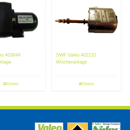
eo 403044
SWF Valeo 402231
nlage
Wischeranlage
Details
Details