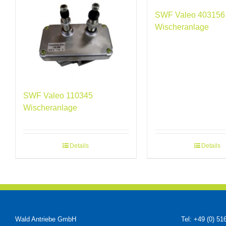
SWF Valeo 403156
Wischeranlage
SWF Valeo 110345
Wischeranlage
Details
Details
Wald Antriebe GmbH
Tel: +49 (0) 51