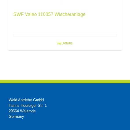
SWF Valeo 110357 Wischeranlage
Details
Wald Antriebe GmbH
Hanns-Hoerbiger-Str. 1
29664 Walsrode
Germany