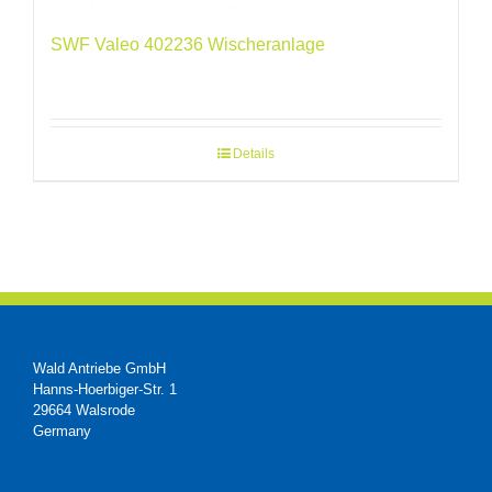
SWF Valeo 402236 Wischeranlage
Details
Wald Antriebe GmbH
Hanns-Hoerbiger-Str. 1
29664 Walsrode
Germany