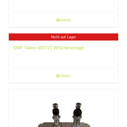
Details
Nicht auf Lager
SWF Valeo 403727 Wischeranlage
Details