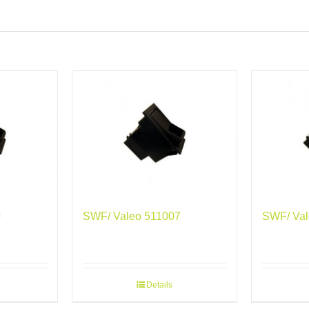
0
SWF/ Valeo 511007
SWF/ Val
Details