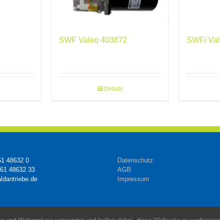
SWF Valeo 403872
5
SWF/ Val
Details
61 48632 0
Datenschutz
161 48632 33
AGB
ldantriebe.de
Impressum