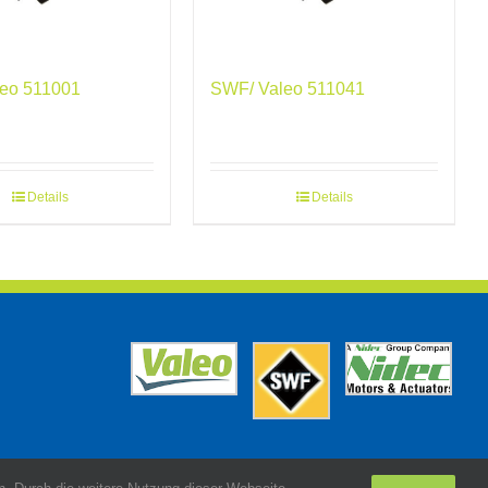
eo 511001
SWF/ Valeo 511041
Details
Details