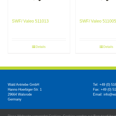
SWF/ Valeo 511013
SWF/ Valeo 51100
Details
Details
Wald Antriebe GmbH
Tel: +49 (0) 51
Hanns-Hoerbiger-Str. 1
Fax: +49 (0) 5
29664 Walsrode
Email: info@wa
Germany