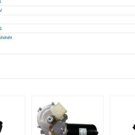
1
V
1
ühdraht