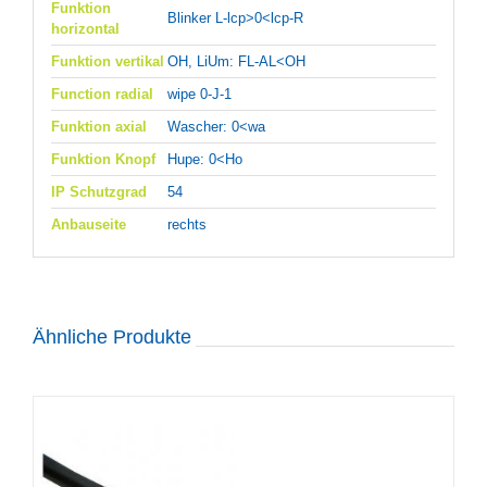
Funktion
Blinker L-lcp>0<lcp-R
horizontal
Funktion vertikal
OH, LiUm: FL-AL<OH
Function radial
wipe 0-J-1
Funktion axial
Wascher: 0<wa
Funktion Knopf
Hupe: 0<Ho
IP Schutzgrad
54
Anbauseite
rechts
Ähnliche Produkte