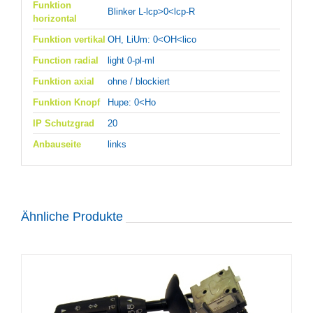
Funktion
Blinker L-lcp>0<lcp-R
horizontal
Funktion vertikal
OH, LiUm: 0<OH<lico
Function radial
light 0-pl-ml
Funktion axial
ohne / blockiert
Funktion Knopf
Hupe: 0<Ho
IP Schutzgrad
20
Anbauseite
links
Ähnliche Produkte