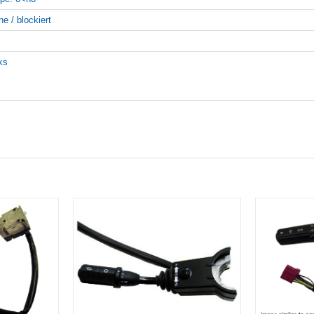
ne / blockiert
nks