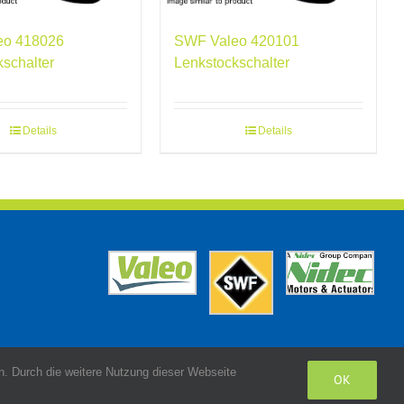
eo 418026
SWF Valeo 420101
kschalter
Lenkstockschalter
Details
Details
. Durch die weitere Nutzung dieser Webseite
OK