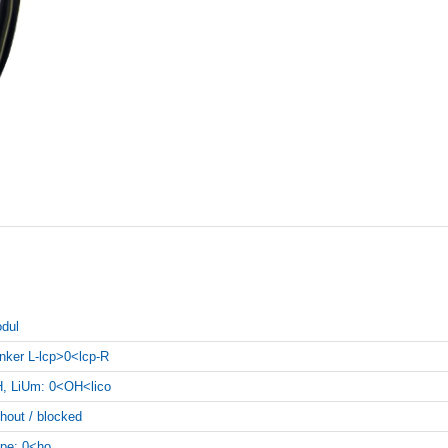
dul
inker L-lcp>0<lcp-R
, LiUm: 0<OH<lico
thout / blocked
pe: 0<ho