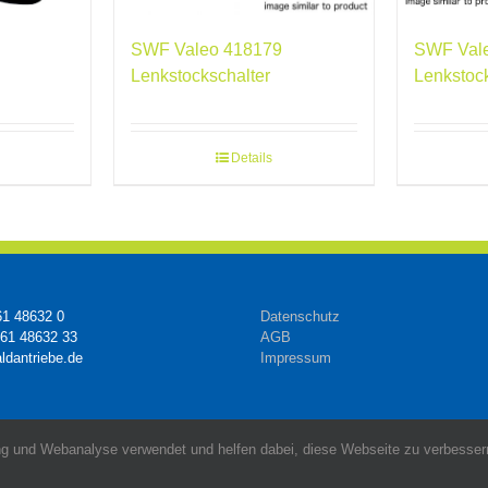
SWF Valeo 418179
SWF Val
Lenkstockschalter
Lenkstoc
Details
61 48632 0
Datenschutz
161 48632 33
AGB
ldantriebe.de
Impressum
g und Webanalyse verwendet und helfen dabei, diese Webseite zu verbessern