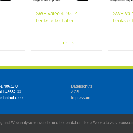
SWF Valeo 419312
SWF Val
Lenkstockschalter
Lenkstoc
Details
61 48632 0
Datenschutz
161 48632 33
AGB
ldantriebe.de
Impressum
g und Webanalyse verwendet und helfen dabei, diese Webseite zu verbessern