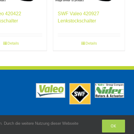
eo 420422
SWF Valeo 420927
kschalter
Lenkstockschalter
Details
Details
. Durch die weitere Nutzung dieser Webseite
OK