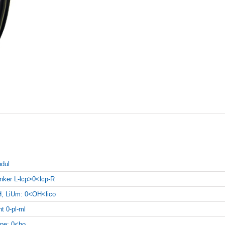
dul
inker L-lcp>0<lcp-R
, LiUm: 0<OH<lico
ht 0-pl-ml
pe: 0<ho