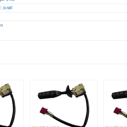
; 0<MF
nks