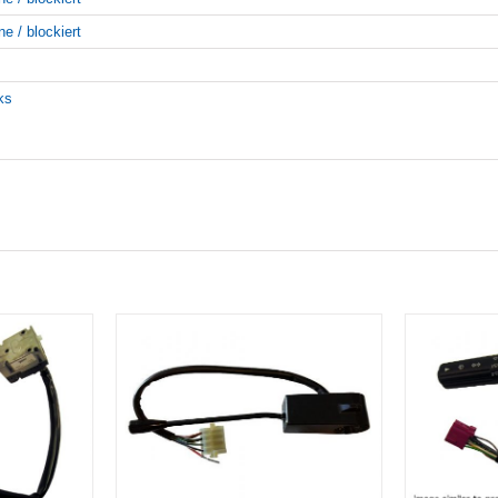
ne / blockiert
nks