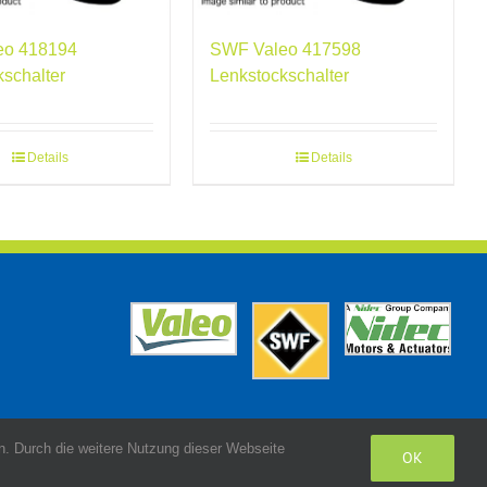
eo 418194
SWF Valeo 417598
kschalter
Lenkstockschalter
Details
Details
. Durch die weitere Nutzung dieser Webseite
OK