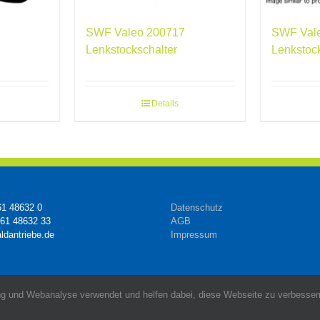
SWF Valeo 200717
SWF Val
Lenkstockschalter
Lenkstoc
Details
61 48632 0
Datenschutz
161 48632 33
AGB
ldantriebe.de
Impressum
g und Webanalyse verwendet und helfen dabei, diese Webseite zu verbessern