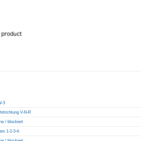
-3
hrtrichtung V-N-R
ne / blockiert
ars 1-2-3-4.
ne / blockiert