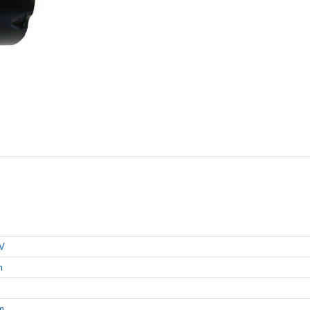
V
m
m