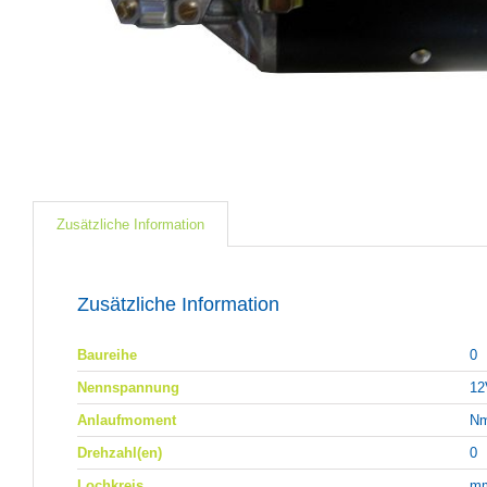
Zusätzliche Information
Zusätzliche Information
Baureihe
0
Nennspannung
12
Anlaufmoment
N
Drehzahl(en)
0
Lochkreis
m