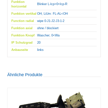
Funktion
Blinker L-lcp>0<lcp-R
horizontal
Funktion vertikal
OH, LiUm: FL-AL<OH
Function radial
wipe 0-J1-J2-J3-1-2
Funktion axial
ohne / blockiert
Funktion Knopf
Wascher; 0<Wa
IP Schutzgrad
20
Anbauseite
links
Ähnliche Produkte