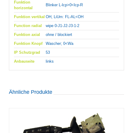
Funktion
Blinker L-lcp>0<lcp-R
horizontal
Funktion vertikal
OH, LiUm: FL-AL<OH
Function radial
wipe 0-J1-J2-J3-1-2
Funktion axial
ohne / blockiert
Funktion Knopf
Wascher; 0<Wa
IP Schutzgrad
53
Anbauseite
links
Ähnliche Produkte