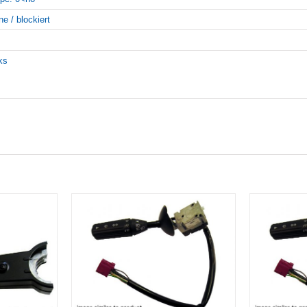
ne / blockiert
nks