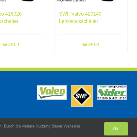
eo 418026
SWF Valeo 420149
kschalter
Lenkstockschalter
Details
Details
. Durch die weitere Nutzung dieser Webseite
OK