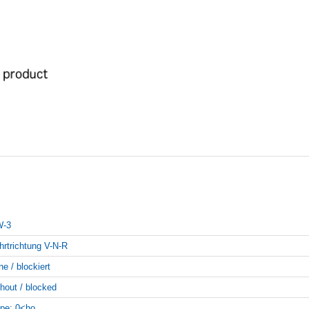
-3
hrtrichtung V-N-R
ne / blockiert
thout / blocked
pe: 0<ho