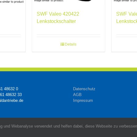
SWF Valeo 420422
SWF Val
Lenkstockschalter
Lenkstoc
Details
61 48632 0
Datenschutz
161 48632 33
AGB
ldantriebe.de
Impressum
g und Webanalyse verwendet und helfen dabei, diese Webseite zu verbessern