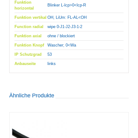
Funktion
Blinker L-lcp>0<lcp-R
horizontal
Funktion vertikal
OH, LiUm: FL-AL<OH
Function radial
wipe 0-J1-J2-J3-1-2
Funktion axial
ohne / blockiert
Funktion Knopf
Wascher; 0<Wa
IP Schutzgrad
53
Anbauseite
links
Ähnliche Produkte