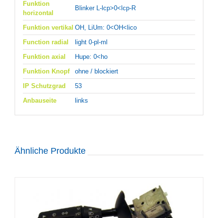
Funktion
Blinker L-lcp>0<lcp-R
horizontal
Funktion vertikal
OH, LiUm: 0<OH<lico
Function radial
light 0-pl-ml
Funktion axial
Hupe: 0<ho
Funktion Knopf
ohne / blockiert
IP Schutzgrad
53
Anbauseite
links
Ähnliche Produkte