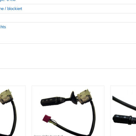
ne / blockiert
chts