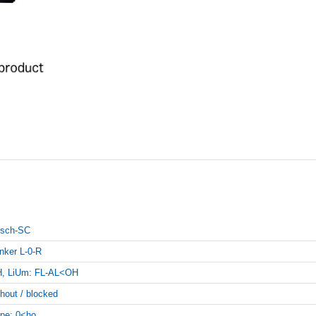
sch-SC
inker L-0-R
, LiUm: FL-AL<OH
thout / blocked
pe: 0<ho