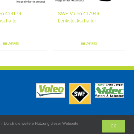
eo 418179
SWF Valeo 417949
kschalter
Lenkstockschalter
Details
Details
. Durch die weitere Nutzung dieser Webseite
OK