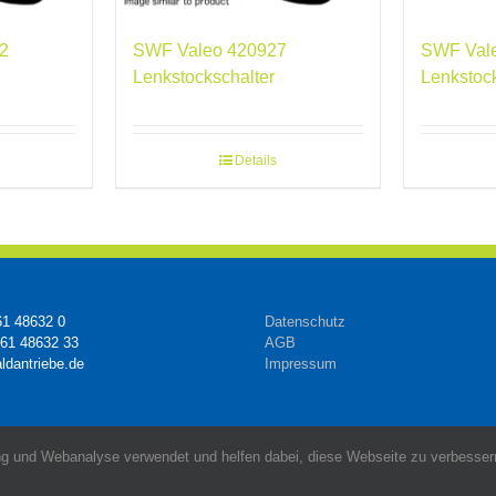
2
SWF Valeo 420927
SWF Val
Lenkstockschalter
Lenkstoc
Details
61 48632 0
Datenschutz
161 48632 33
AGB
ldantriebe.de
Impressum
g und Webanalyse verwendet und helfen dabei, diese Webseite zu verbessern