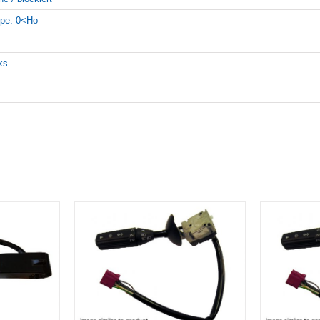
pe: 0<Ho
nks