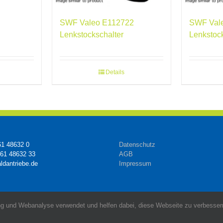
SWF Valeo E112722
SWF Val
Lenkstockschalter
Lenkstoc
Details
61 48632 0
Datenschutz
161 48632 33
AGB
ldantriebe.de
Impressum
g und Webanalyse verwendet und helfen dabei, diese Webseite zu verbessern