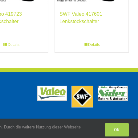
eo 419723
SWF Valeo 417601
kschalter
Lenkstockschalter
Details
Details
. Durch die weitere Nutzung dieser Webseite
OK