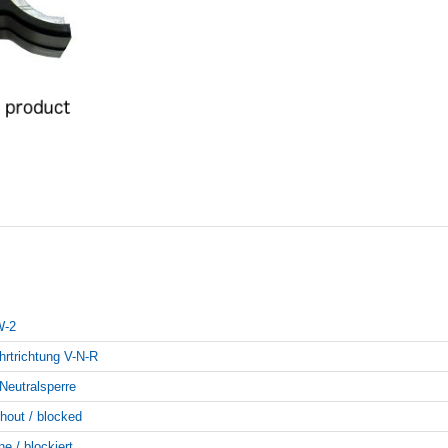
-2
hrtrichtung V-N-R
Neutralsperre
thout / blocked
ne / blockiert