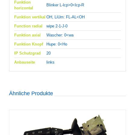
Funktion
Blinker L-lcp>0<lcp-R
horizontal
Funktion vertikal
OH, LiUm: FL-AL<OH
Function radial
wipe 2-1-J-0
Funktion axial
Wascher: 0<wa
Funktion Knopf
Hupe: 0<Ho
IP Schutzgrad
20
Anbauseite
links
Ähnliche Produkte