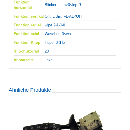
Funktion
Blinker L-lcp>0<lcp-R
horizontal
Funktion vertikal
OH, LiUm: FL-AL<OH
Function radial
wipe 2-1-J-0
Funktion axial
Wascher: 0<wa
Funktion Knopf
Hupe: 0<Ho
IP Schutzgrad
20
Anbauseite
links
Ähnliche Produkte