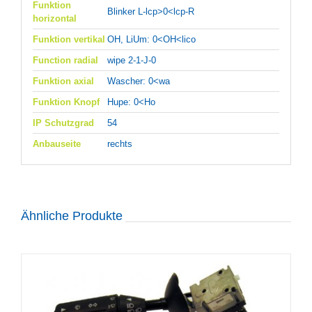
Funktion
Blinker L-lcp>0<lcp-R
horizontal
Funktion vertikal
OH, LiUm: 0<OH<lico
Function radial
wipe 2-1-J-0
Funktion axial
Wascher: 0<wa
Funktion Knopf
Hupe: 0<Ho
IP Schutzgrad
54
Anbauseite
rechts
Ähnliche Produkte