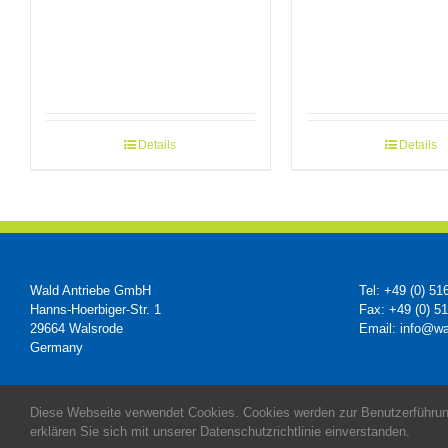
Details
Details
Wald Antriebe GmbH
Tel: +49 (0) 51
Hanns-Hoerbiger-Str. 1
Fax: +49 (0) 5
29664 Walsrode
Email: info@wa
Germany
Diese Webseite verwendet Cookies. Cookies werden zur Benutzerführun
erklären Sie sich mit unserer Datenschutzrichtlinie einverstanden.
Made with
by Wald Antriebe GmbH