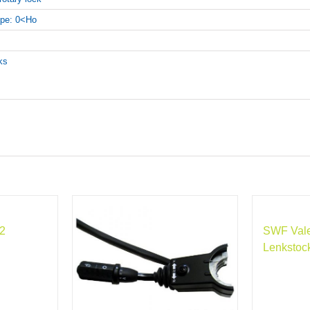
pe: 0<Ho
nks
2
SWF Val
Lenkstoc