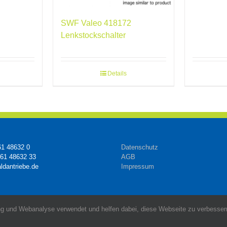
SWF Valeo 418172
Lenkstockschalter
Details
61 48632 0
Datenschutz
161 48632 33
AGB
ldantriebe.de
Impressum
g und Webanalyse verwendet und helfen dabei, diese Webseite zu verbessern