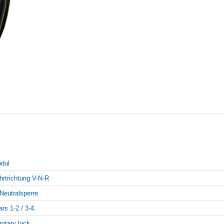
dul
hrtrichtung V-N-R
Neutralsperre
ars 1-2 / 3-4.
rotary lock