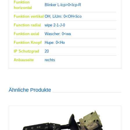
Funktion
Blinker L-lcp>0<lcp-R
horizontal
Funktion vertikal
OH, LiUm: 0<OH<lico
Function radial
wipe 2-1-J-0
Funktion axial
Wascher: 0<wa
Funktion Knopf
Hupe: 0<Ho
IP Schutzgrad
20
Anbauseite
rechts
Ähnliche Produkte