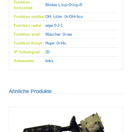
Funktion
Blinker L-lcp>0<lcp-R
horizontal
Funktion vertikal
OH, LiUm: 0<OH<lico
Function radial
wipe 0-J-1
Funktion axial
Wascher: 0<wa
Funktion Knopf
Hupe: 0<Ho
IP Schutzgrad
20
Anbauseite
links
Ähnliche Produkte