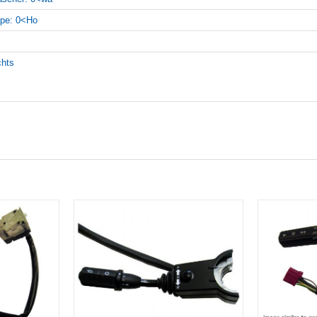
pe: 0<Ho
chts