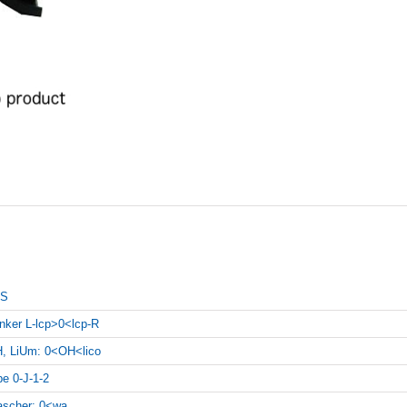
LS
inker L-lcp>0<lcp-R
, LiUm: 0<OH<lico
pe 0-J-1-2
scher: 0<wa