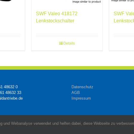
SWF Valeo 418172
SWF Val
Lenkstockschalter
Lenkstoc
Details
61 48632 0
Datenschutz
161 48632 33
AGB
ldantriebe.de
Impressum
g und Webanalyse verwendet und helfen dabei, diese Webseite zu verbessern