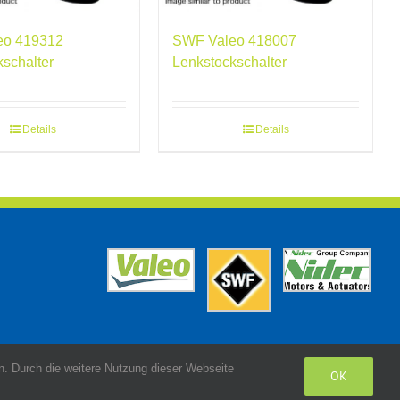
eo 419312
SWF Valeo 418007
kschalter
Lenkstockschalter
Details
Details
. Durch die weitere Nutzung dieser Webseite
OK