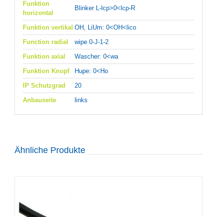
Funktion
Blinker L-lcp>0<lcp-R
horizontal
Funktion vertikal
OH, LiUm: 0<OH<lico
Function radial
wipe 0-J-1-2
Funktion axial
Wascher: 0<wa
Funktion Knopf
Hupe: 0<Ho
IP Schutzgrad
20
Anbauseite
links
Ähnliche Produkte