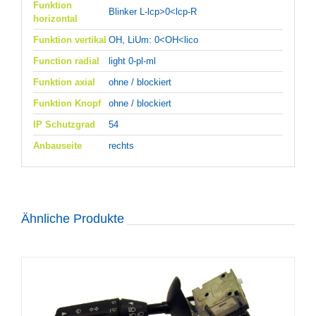
Funktion
Blinker L-lcp>0<lcp-R
horizontal
Funktion vertikal
OH, LiUm: 0<OH<lico
Function radial
light 0-pl-ml
Funktion axial
ohne / blockiert
Funktion Knopf
ohne / blockiert
IP Schutzgrad
54
Anbauseite
rechts
Ähnliche Produkte