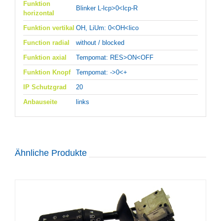
Funktion
Blinker L-lcp>0<lcp-R
horizontal
Funktion vertikal
OH, LiUm: 0<OH<lico
Function radial
without / blocked
Funktion axial
Tempomat: RES>ON<OFF
Funktion Knopf
Tempomat: ->0<+
IP Schutzgrad
20
Anbauseite
links
Ähnliche Produkte