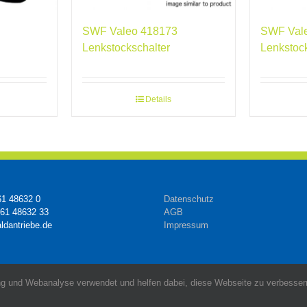
SWF Valeo 418173
SWF Val
Lenkstockschalter
Lenkstoc
Details
61 48632 0
Datenschutz
161 48632 33
AGB
ldantriebe.de
Impressum
g und Webanalyse verwendet und helfen dabei, diese Webseite zu verbessern