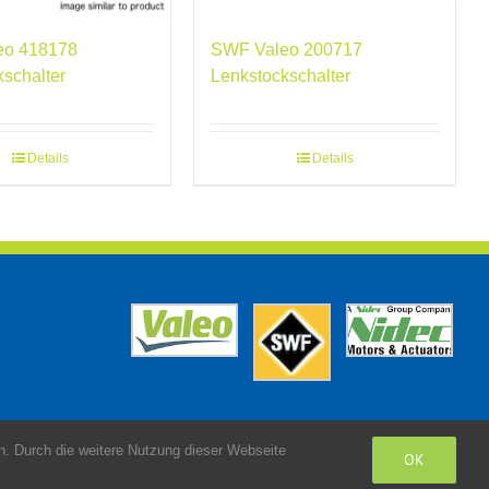
eo 418178
SWF Valeo 200717
kschalter
Lenkstockschalter
Details
Details
. Durch die weitere Nutzung dieser Webseite
OK