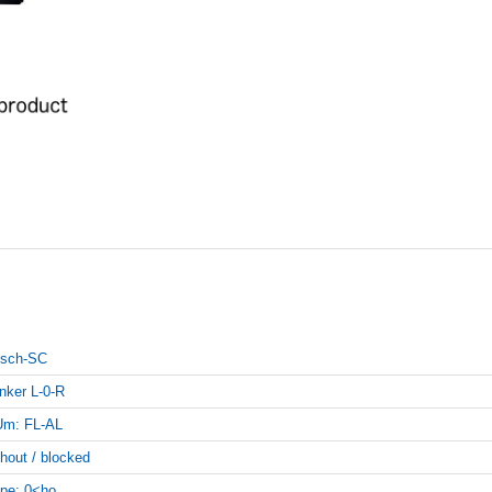
sch-SC
inker L-0-R
Um: FL-AL
thout / blocked
pe: 0<ho