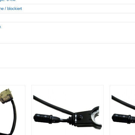
ne / blockiert
.