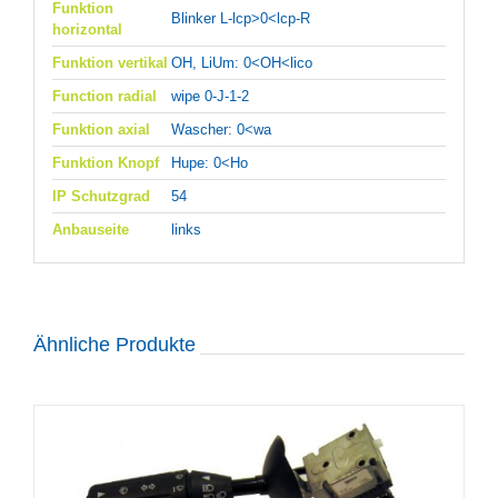
Funktion
Blinker L-lcp>0<lcp-R
horizontal
Funktion vertikal
OH, LiUm: 0<OH<lico
Function radial
wipe 0-J-1-2
Funktion axial
Wascher: 0<wa
Funktion Knopf
Hupe: 0<Ho
IP Schutzgrad
54
Anbauseite
links
Ähnliche Produkte