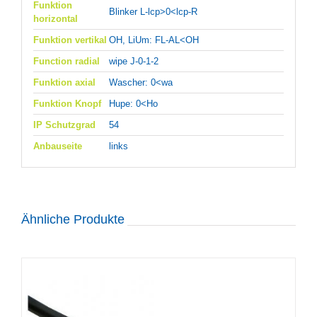
Funktion
Blinker L-lcp>0<lcp-R
horizontal
Funktion vertikal
OH, LiUm: FL-AL<OH
Function radial
wipe J-0-1-2
Funktion axial
Wascher: 0<wa
Funktion Knopf
Hupe: 0<Ho
IP Schutzgrad
54
Anbauseite
links
Ähnliche Produkte