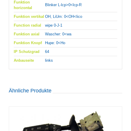
Funktion
Blinker L-lcp>0<lcp-R
horizontal
Funktion vertikal
OH, LiUm: 0<OH<lico
Function radial
wipe 0-J-1
Funktion axial
Wascher: 0<wa
Funktion Knopf
Hupe: 0<Ho
IP Schutzgrad
64
Anbauseite
links
Ähnliche Produkte