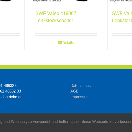
SWF Valeo 418007
SWF Val
Lenkstockschalter
Lenkstoc
Details
61 48632 0
Datenschutz
161 48632 33
AGB
ldantriebe.de
Impressum
g und Webanalyse verwendet und helfen dabei, diese Webseite zu verbessern