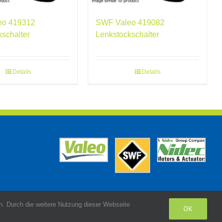
eo 419312
SWF Valeo 419082
kschalter
Lenkstockschalter
Details
Details
. Durch die weitere Nutzung dieser Webseite
OK