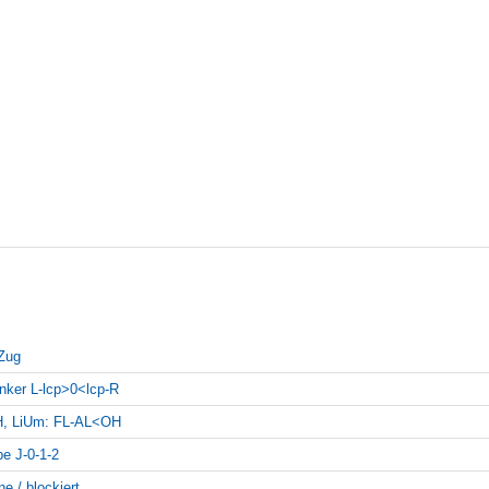
Zug
inker L-lcp>0<lcp-R
, LiUm: FL-AL<OH
pe J-0-1-2
ne / blockiert