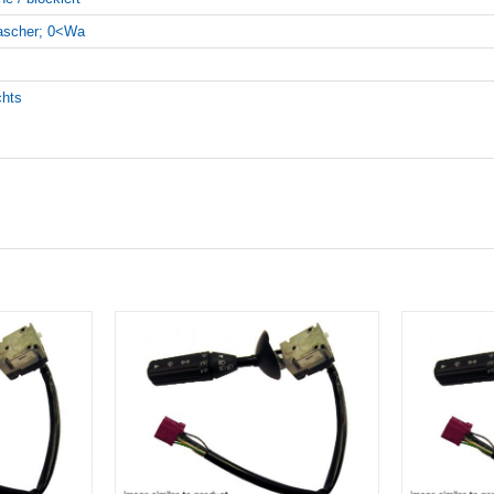
scher; 0<Wa
chts