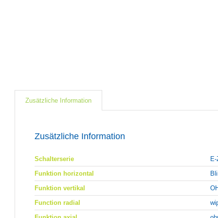
Zusätzliche Information
Zusätzliche Information
Schalterserie
E-
Funktion horizontal
Bl
Funktion vertikal
OH
Function radial
wi
Funktion axial
oh