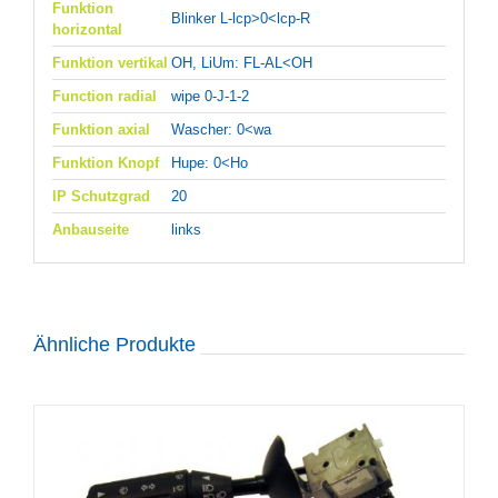
Funktion
Blinker L-lcp>0<lcp-R
horizontal
Funktion vertikal
OH, LiUm: FL-AL<OH
Function radial
wipe 0-J-1-2
Funktion axial
Wascher: 0<wa
Funktion Knopf
Hupe: 0<Ho
IP Schutzgrad
20
Anbauseite
links
Ähnliche Produkte