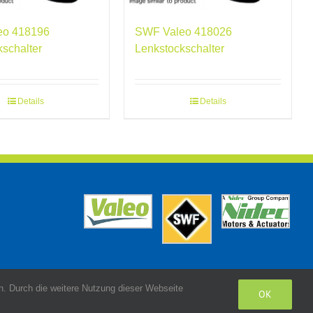
eo 418196
SWF Valeo 418026
kschalter
Lenkstockschalter
Details
Details
. Durch die weitere Nutzung dieser Webseite
OK