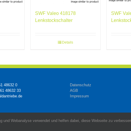
SWF Valeo 418178
SWF Val
Lenkstockschalter
Lenkstoc
Details
61 48632 0
Datenschutz
161 48632 33
AGB
ldantriebe.de
Impressum
g und Webanalyse verwendet und helfen dabei, diese Webseite zu verbessern