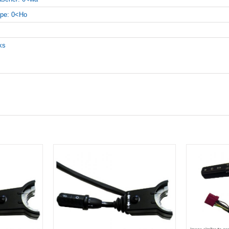
pe: 0<Ho
nks