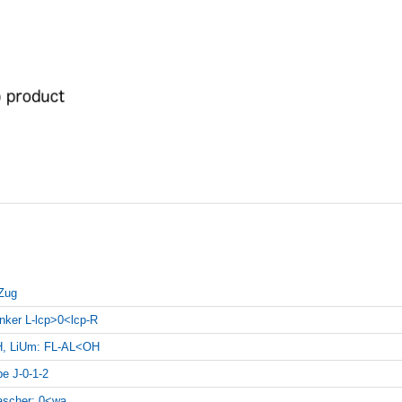
Zug
inker L-lcp>0<lcp-R
, LiUm: FL-AL<OH
pe J-0-1-2
scher: 0<wa