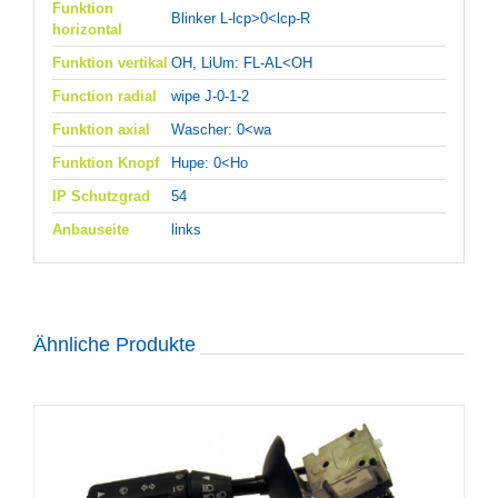
Funktion
Blinker L-lcp>0<lcp-R
horizontal
Funktion vertikal
OH, LiUm: FL-AL<OH
Function radial
wipe J-0-1-2
Funktion axial
Wascher: 0<wa
Funktion Knopf
Hupe: 0<Ho
IP Schutzgrad
54
Anbauseite
links
Ähnliche Produkte