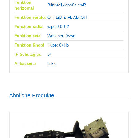
Funktion
Blinker L-lcp>0<lcp-R
horizontal
Funktion vertikal
OH, LiUm: FL-AL<OH
Function radial
wipe J-0-1-2
Funktion axial
Wascher: 0<wa
Funktion Knopf
Hupe: 0<Ho
IP Schutzgrad
54
Anbauseite
links
Ähnliche Produkte