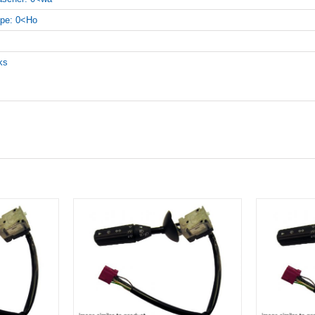
pe: 0<Ho
nks