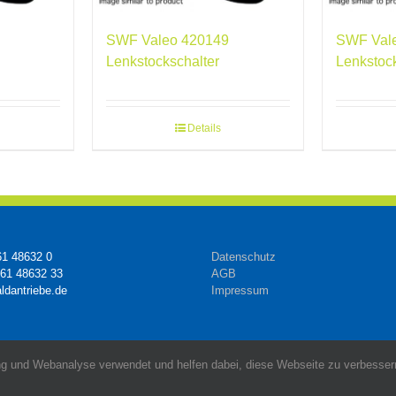
SWF Valeo 420149
SWF Val
Lenkstockschalter
Lenkstoc
Details
61 48632 0
Datenschutz
161 48632 33
AGB
ldantriebe.de
Impressum
g und Webanalyse verwendet und helfen dabei, diese Webseite zu verbessern