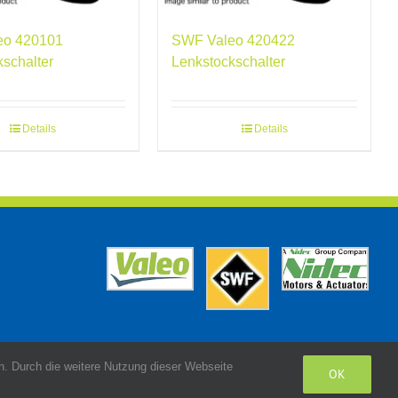
eo 420101
SWF Valeo 420422
kschalter
Lenkstockschalter
Details
Details
. Durch die weitere Nutzung dieser Webseite
OK