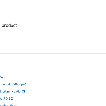
Zug
inker L-lcp>0<lcp-R
, LiUm: FL-AL<OH
pe J-0-1-2
scher: 0<wa