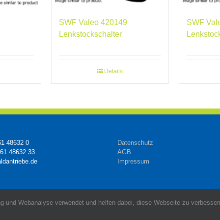
SWF Valeo 420149
SWF Val
Lenkstockschalter
Lenkstoc
Details
61 48632 0
Datenschutz
161 48632 33
AGB
ldantriebe.de
Impressum
g und Webanalyse verwendet und helfen dabei, diese Webseite zu verbessern