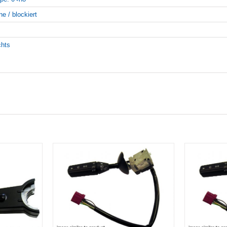
ne / blockiert
chts