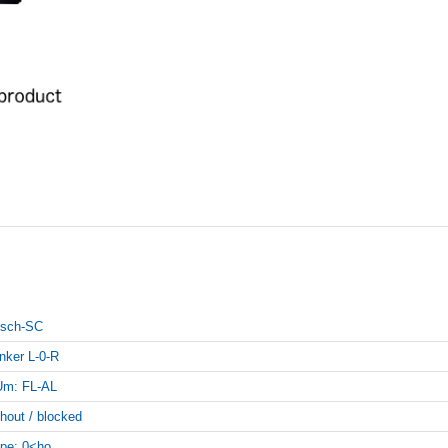
sch-SC
inker L-0-R
Um: FL-AL
thout / blocked
pe: 0<ho