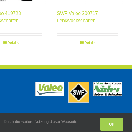
eo 419723
SWF Valeo 200717
kschalter
Lenkstockschalter
Details
Details
. Durch die weitere Nutzung dieser Webseite
OK