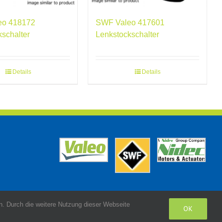
eo 418172
SWF Valeo 417601
kschalter
Lenkstockschalter
Details
Details
. Durch die weitere Nutzung dieser Webseite
OK