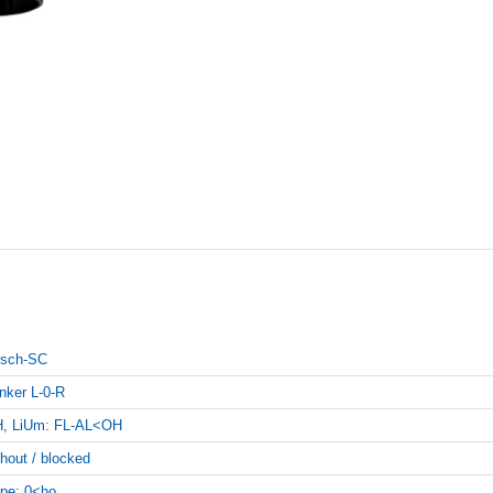
sch-SC
inker L-0-R
, LiUm: FL-AL<OH
thout / blocked
pe: 0<ho