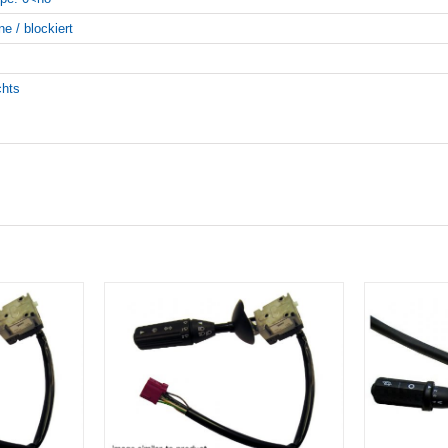
ne / blockiert
chts