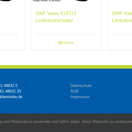
SWF Valeo 419723
SWF Val
Lenkstockschalter
Lenkstoc
Details
61 48632 0
Datenschutz
161 48632 33
AGB
ldantriebe.de
Impressum
g und Webanalyse verwendet und helfen dabei, diese Webseite zu verbessern