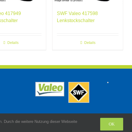
eo 417949
SWF Valeo 417598
kschalter
Lenkstockschalter
Details
Details
. Durch die weitere Nutzung dieser Webseite
OK