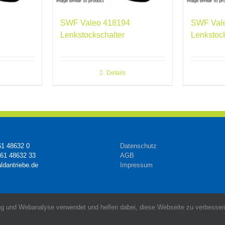
SWF Valeo 418194
SWF Val
Lenkstockschalter
Lenkstoc
Details
61 48632 0
Datenschutz
161 48632 33
AGB
ldantriebe.de
Impressum
g und Webanalyse verwendet und helfen dabei, diese Webseite zu verbessern