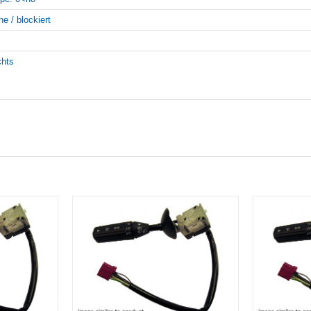
ne / blockiert
chts