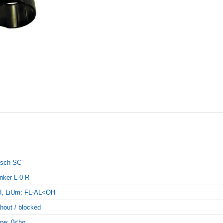
sch-SC
inker L-0-R
, LiUm: FL-AL<OH
thout / blocked
pe: 0<ho