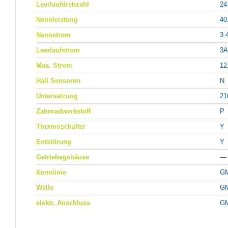
Leerlaufdrehzahl
24
Nennleistung
40
Nennstrom
3.
Leerlaufstrom
3A
Max. Strom
12
Hall Sensoren
N
Untersetzung
21
Zahnradwerkstoff
P
Thermoschalter
Y
Entstörung
Y
Getriebegehäuse
—
Kennlinie
G
Welle
G
elektr. Anschluss
G