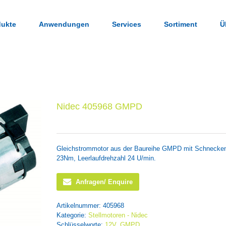
dukte
Anwendungen
Services
Sortiment
Ü
Nidec 405968 GMPD
Gleichstrommotor aus der Baureihe GMPD mit Schnecke
23Nm, Leerlaufdrehzahl 24 U/min.
Anfragen/ Enquire
Artikelnummer:
405968
Kategorie:
Stellmotoren - Nidec
Schlüsselworte:
12V
,
GMPD