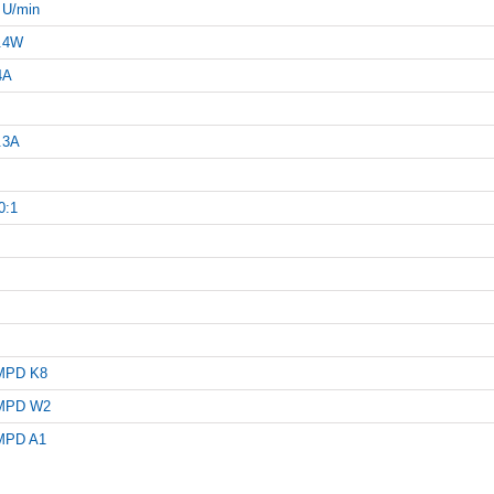
 U/min
.4W
4A
.3A
0:1
MPD K8
MPD W2
MPD A1