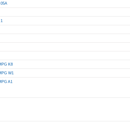
.05A
:1
MPG K8
MPG W1
MPG A1