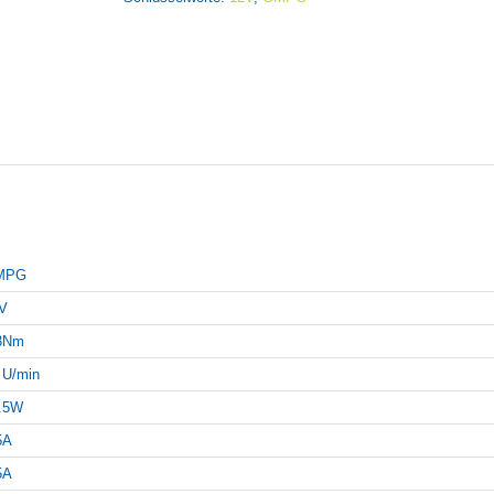
MPG
V
3Nm
 U/min
.5W
5A
5A