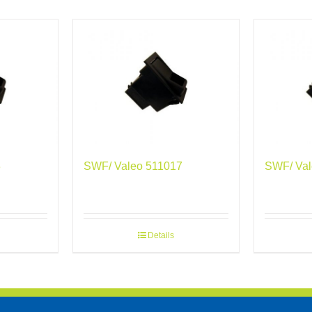
3
SWF/ Valeo 511017
SWF/ Val
Details