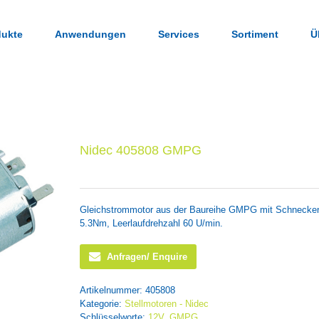
dukte
Anwendungen
Services
Sortiment
Ü
Nidec 405808 GMPG
Gleichstrommotor aus der Baureihe GMPG mit Schnecke
5.3Nm, Leerlaufdrehzahl 60 U/min.
Anfragen/ Enquire
Artikelnummer:
405808
Kategorie:
Stellmotoren - Nidec
Schlüsselworte:
12V
,
GMPG