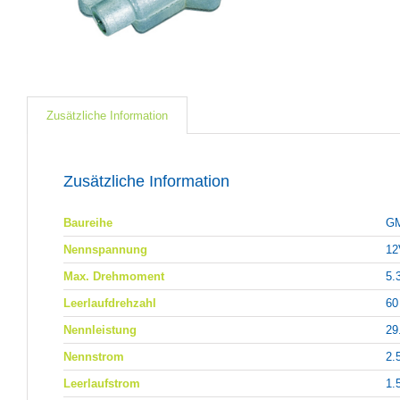
Zusätzliche Information
Zusätzliche Information
Baureihe
G
Nennspannung
12
Max. Drehmoment
5.
Leerlaufdrehzahl
60
Nennleistung
29
Nennstrom
2.
Leerlaufstrom
1.