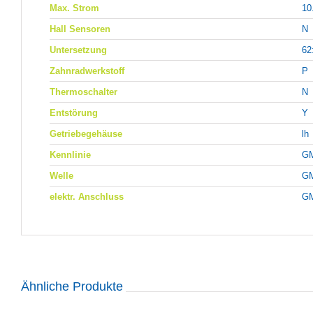
Max. Strom
10
Hall Sensoren
N
Untersetzung
62
Zahnradwerkstoff
P
Thermoschalter
N
Entstörung
Y
Getriebegehäuse
lh
Kennlinie
G
Welle
G
elektr. Anschluss
G
Ähnliche Produkte