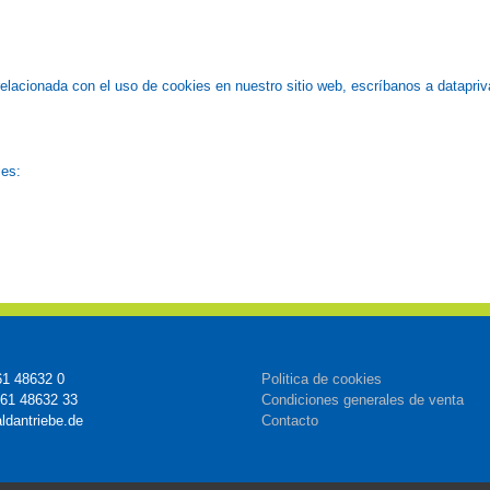
 relacionada con el uso de cookies en nuestro sitio web, escríbanos a datapr
ies:
61 48632 0
Politica de cookies
161 48632 33
Condiciones generales de venta
ldantriebe.de
Contacto