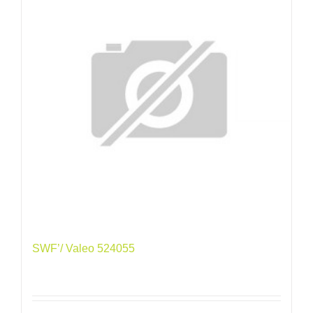
SWF’/ Valeo 524055