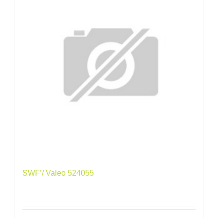
SWF’/ Valeo 524055